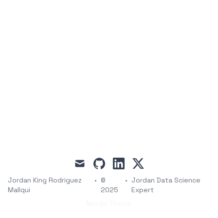
mail
github
linkedin
x
Jordan King Rodriguez
•
©
•
Jordan Data Science
Mallqui
2025
Expert
Nextjs Theme